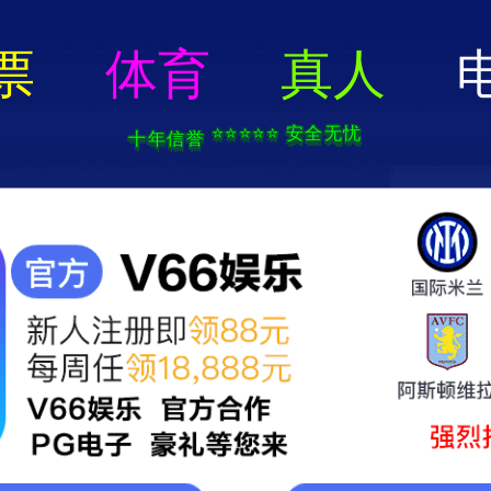
新葡萄官网-通用免费下载