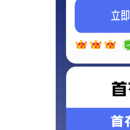
冷热冲击箱
高温烤箱
高温老化房
高低温箱
高低温湿热
关于我们
公司简介
企业文化
荣誉资质
工厂实景一览
客户案例
客户案例
新闻资讯
新闻资讯
行业资讯
常见问题
测试标准
在线留言
在线留言
联系我们
联系方式
服务网点
您当前的位置：
首页
>
联系我们
>
联系方式
联系我们
联系方式
服务网点
联系方式