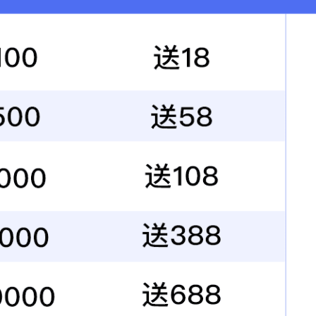
106栋1层及2层