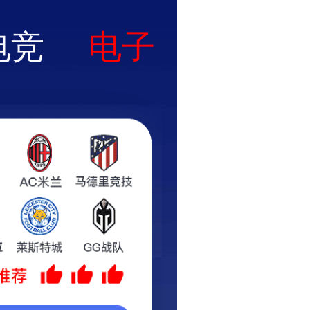
在线客服
在线客服
电话咨询
139 24 678 258
扫一扫添加好友